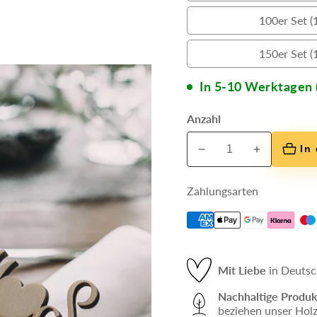
100er Set (1
150er Set (1
In 5-10 Werktagen 
Anzahl
In
Verringere
Erhöhe
die
die
Menge
Menge
Zahlungsarten
für
für
Serviettenringe
Serviettenring
mit
mit
Euren
Euren
Mit Liebe
in Deutsc
Initialen
Initialen
Nachhaltige Produk
beziehen unser Holz