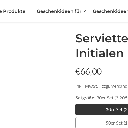
le Produkte
Geschenkideen für
Geschenkideen 
Serviett
Initialen
Normaler
€66,00
Preis
inkl. MwSt. , zzgl. Versan
Setgröße:
30er Set (2.20€ 
30er Set (2
50er Set (1