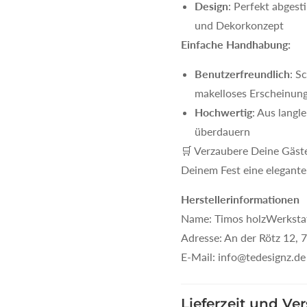
Design
: Perfekt abgest
und Dekorkonzept
Einfache Handhabung:
Benutzerfreundlich
: S
makelloses Erscheinung
Hochwertig
: Aus langl
überdauern
🛒 Verzaubere Deine Gäste 
Deinem Fest eine elegante 
Herstellerinformationen
Name: Timos holzWerkstatt
Adresse: An der Rötz 12,
E-Mail: info@tedesignz.de
Lieferzeit und Ve