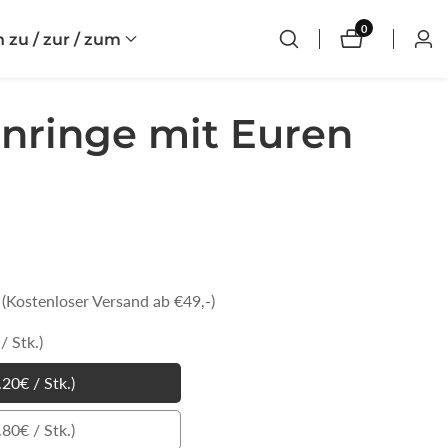
0
0
zu / zur / zum
Einl
Artikel
enringe mit Euren
d (Kostenloser Versand ab €49,-)
/ Stk.)
.20€ / Stk.)
30er
Set
.80€ / Stk.)
50er