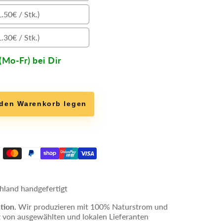
(2.20€
Set
.50€ / Stk.)
/
100er
(1.80€
Stk.)
Set
.30€ / Stk.)
/
150er
(1.50€
Stk.)
Set
(Mo-Fr) bei Dir
/
(1.30€
Stk.)
/
Stk.)
 den Warenkorb legen
e
hland handgefertigt
tion.
Wir produzieren mit 100% Naturstrom und
 von ausgewählten und lokalen Lieferanten