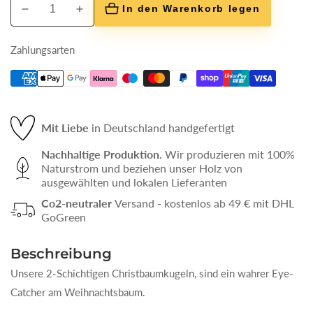
In den Warenkorb legen
Verringere
Erhöhe
die
die
Menge
Menge
Zahlungsarten
für
für
Weihnachtskugeln
Weihnachtskugeln
Motiv
Motiv
aus
aus
Mit Liebe
in Deutschland handgefertigt
edlem
edlem
Eichenfurnier
Eichenfurnier
Nachhaltige Produktion.
Wir produzieren mit 100%
Naturstrom und beziehen unser Holz von
ausgewählten und lokalen Lieferanten
Co2-neutraler
Versand - kostenlos ab 49 € mit DHL
GoGreen
Beschreibung
Unsere 2-Schichtigen Christbaumkugeln, sind ein wahrer Eye-
Catcher am Weihnachtsbaum.