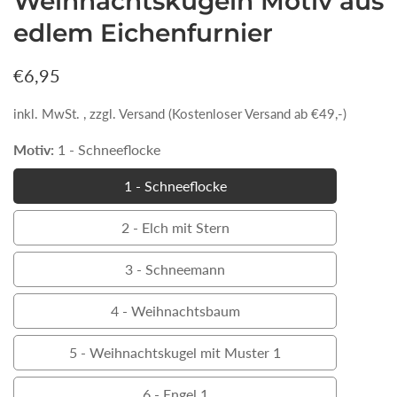
Weihnachtskugeln Motiv aus
edlem Eichenfurnier
Normaler
€6,95
Preis
inkl. MwSt. , zzgl. Versand (Kostenloser Versand ab €49,-)
Motiv:
1 - Schneeflocke
1 - Schneeflocke
1
-
2 - Elch mit Stern
2
Schneeflocke
-
3 - Schneemann
3
Elch
-
4 - Weihnachtsbaum
mit
4
Schneemann
Stern
-
5 - Weihnachtskugel mit Muster 1
5
Weihnachtsbaum
-
6 - Engel 1