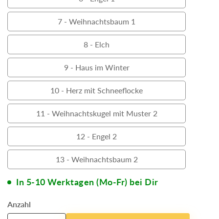
6
Weihnachtskugel
-
7 - Weihnachtsbaum 1
mit
7
Engel
Muster
-
8 - Elch
1
1
8
Weihnachtsbaum
-
9 - Haus im Winter
1
9
Elch
-
10 - Herz mit Schneeflocke
10
Haus
-
11 - Weihnachtskugel mit Muster 2
im
11
Herz
Winter
-
12 - Engel 2
mit
12
Weihnachtskugel
Schneeflocke
-
13 - Weihnachtsbaum 2
mit
13
Engel
Muster
-
In 5-10 Werktagen (Mo-Fr) bei Dir
2
2
Weihnachtsbaum
Anzahl
2