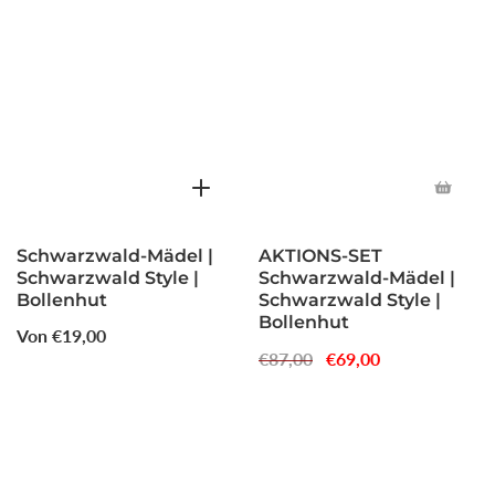
Schwarzwald-Mädel |
AKTIONS-SET
Schwarzwald Style |
Schwarzwald-Mädel |
Bollenhut
Schwarzwald Style |
Bollenhut
Normaler
Von €19,00
Normaler
€87,00
Verkaufspreis
€69,00
Preis
Preis