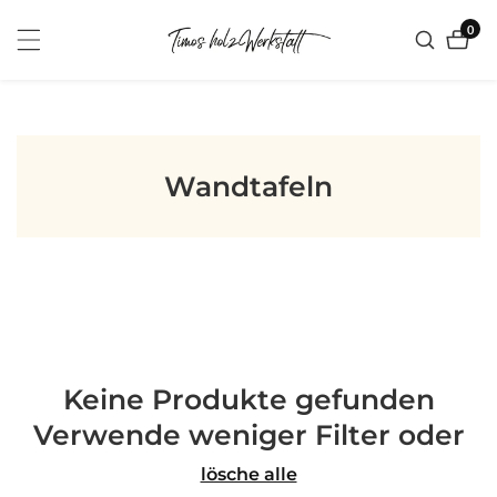
zum
0
0
nhalt
Artik
Kategorie:
Wandtafeln
Keine Produkte gefunden
Verwende weniger Filter oder
lösche alle